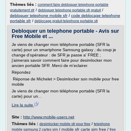
Thèmes liés :
comment faire debloquer telephone portable
/
/
gratuitement sfr
debloquer telephone portable sfr gratuit
debloquer telephone mobile sfr
/
code deblocage telephone
portable sfr
/
deblocage gratuit telephone portable sfr
Debloquer un telephone portable - Avis sur
Free Mobile et ...
Je viens de changer mon téléphone portable (SFR la
carte) pour un smartphone Samsung galaxy ; du coup je
change d'opérateur : de SFR je passe a' FREE ;
j'aimerais savoir comment faire pour desimlocker mon
ancien portable SFR .Merci de m'eclairer.
Répondez
Réponse de Michelet > Desimlocker son mobile pour free
mobile
Je viens de changer mon téléphone portable (SFR la
carte) pour un...
Lire la suite
Site :
http://www.mobile-users.net
Thèmes liés :
/
desimlocker mobile sfr pour free
telephone
/
mobile sfr carte sim free
/
mobile samsung 2 cartes sim
free