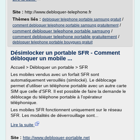
Site :
http://www.debloquer-telephone.fr
Thèmes liés :
/
debloquer telephone portable samsung gratuit
/
comment debloquer telephone portable samsung gratuitement
comment debloquer telephone portable samsung
/
comment debloquer telephone portable gratuitement
/
debloquer telephone portable bouygues gratuit
Désimlocker un portable SFR - Comment
débloquer un mobile ...
Accueil > Débloquer un portable > SFR
Les mobiles vendus avec un forfait SFR sont
automatiquement verouillés (simlocké). Le déblocage
permet d'utiliser un téléphone portable avec un autre carte
SIM que celle d'SFR. Il est possible de faire la demande le
déblocage du téléphone portable à l'opérateur
téléphonique.
Les mobiles SFR fonctionnent uniquement sur le réseau
SFR. Les modalités de déverrouillage sont...
Lire la suite
Site :
http://www.debloquer-portable.net