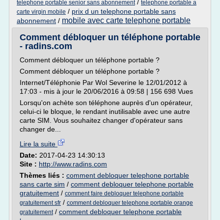
/
telephone portable senior sans abonnement
telephone portable a
/
prix d un telephone portable sans
carte virgin mobile
mobile avec carte telephone portable
abonnement
/
Comment débloquer un téléphone portable
- radins.com
Comment débloquer un téléphone portable ?
Comment débloquer un téléphone portable ?
Internet/Téléphonie Par Wol Severine le 12/01/2012 à
17:03 - mis à jour le 20/06/2016 à 09:58 | 156 698 Vues
Lorsqu'on achète son téléphone auprès d'un opérateur,
celui-ci le bloque, le rendant inutilisable avec une autre
carte SIM. Vous souhaitez changer d'opérateur sans
changer de...
Lire la suite
Date:
2017-04-23 14:30:13
Site :
http://www.radins.com
Thèmes liés :
comment debloquer telephone portable
sans carte sim
/
comment debloquer telephone portable
gratuitement
/
comment faire debloquer telephone portable
/
gratuitement sfr
comment debloquer telephone portable orange
/
comment debloquer telephone portable
gratuitement