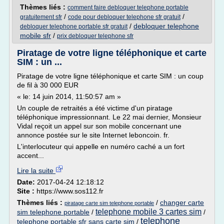
Thèmes liés :
comment faire debloquer telephone portable
/
/
gratuitement sfr
code pour debloquer telephone sfr gratuit
/
debloquer telephone
debloquer telephone portable sfr gratuit
mobile sfr
/
prix debloquer telephone sfr
Piratage de votre ligne téléphonique et carte
SIM : un ...
Piratage de votre ligne téléphonique et carte SIM : un coup
de fil à 30 000 EUR
« le: 14 juin 2014, 11:50:57 am »
Un couple de retraités a été victime d'un piratage
téléphonique impressionnant. Le 22 mai dernier, Monsieur
Vidal reçoit un appel sur son mobile concernant une
annonce postée sur le site Internet leboncoin. fr.
L'interlocuteur qui appelle en numéro caché a un fort
accent...
Lire la suite
Date:
2017-04-24 12:18:12
Site :
https://www.sos112.fr
Thèmes liés :
/
changer carte
piratage carte sim telephone portable
telephone mobile 3 cartes sim
sim telephone portable
/
/
telephone
telephone portable sfr sans carte sim
/