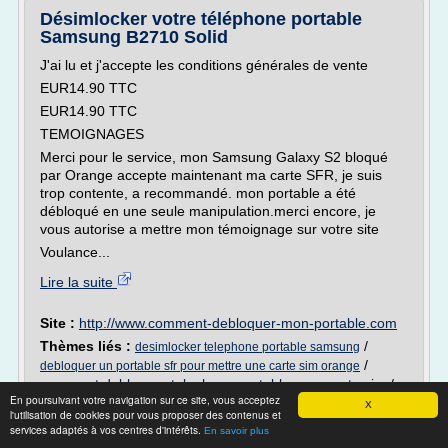
Désimlocker votre téléphone portable
Samsung B2710 Solid
J'ai lu et j'accepte les conditions générales de vente
EUR14.90 TTC
EUR14.90 TTC
TEMOIGNAGES
Merci pour le service, mon Samsung Galaxy S2 bloqué
par Orange accepte maintenant ma carte SFR, je suis
trop contente, a recommandé. mon portable a été
débloqué en une seule manipulation.merci encore, je
vous autorise a mettre mon témoignage sur votre site
Voulance...
Lire la suite
Site :
http://www.comment-debloquer-mon-portable.com
Thèmes liés :
/
desimlocker telephone portable samsung
/
debloquer un portable sfr pour mettre une carte sim orange
comment debloquer telephone portable sans carte sim
/
En poursuivant votre navigation sur ce site, vous acceptez
debloquer carte sim orange pour portable sfr
/
comment
X
l'utilisation de cookies pour vous proposer des contenus et
desimlocker un telephone portable orange
services adaptés à vos centres d'intérêts.
En savoir plus