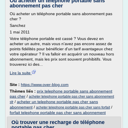
Où acheter un téléphone portable sans
abonnement pas cher
Où acheter un téléphone portable sans abonnement pas
cher ?
Sanchez
1 mai 2011
Votre téléphone portable est cassé ? Vous devez en
acheter un autre, mais vous n'avez pas encore assez de
points fidélités pour bénéficier d'un tarif avantageux chez
votre opérateur ? Il va falloir en acquérir un nouveau hors
abonnement, mais les prix sont souvent prohibitifs. Vous
trouverez ici des...
Lire la suite
Site :
https://www.over-blog.com
Thèmes liés :
prix telephone portable sans abonnement
pas cher
/
acheter telephone portable pas cher sans abonnement
/
acheter un telephone portable pas cher sans
sfr
abonnement
/
/
acheter telephone portable pas cher sans forfait
forfait telephone portable pas cher sans abonnement
Où trouver une recharge de téléphone
portable pas cher