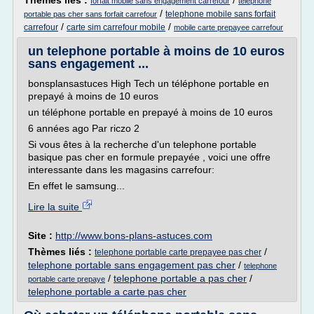
Thèmes liés :
/
forfait mobile sans engagement carrefour
telephone
/
telephone mobile sans forfait
portable pas cher sans forfait carrefour
/
/
carrefour
carte sim carrefour mobile
mobile carte prepayee carrefour
un telephone portable à moins de 10 euros
sans engagement ...
bonsplansastuces High Tech un téléphone portable en
prepayé à moins de 10 euros
un téléphone portable en prepayé à moins de 10 euros
6 années ago Par riczo 2
Si vous êtes à la recherche d'un telephone portable
basique pas cher en formule prepayée , voici une offre
interessante dans les magasins carrefour:
En effet le samsung...
Lire la suite
Site :
http://www.bons-plans-astuces.com
Thèmes liés :
/
telephone portable carte prepayee pas cher
telephone portable sans engagement pas cher
/
telephone
/
telephone portable a pas cher
/
portable carte prepaye
telephone portable a carte pas cher