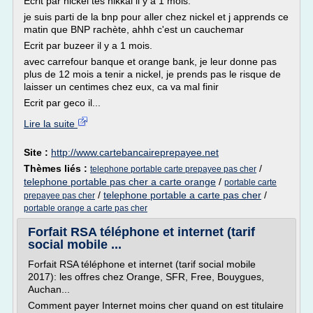
Ecrit par nickel tes nikkai il y a 1 mois.
je suis parti de la bnp pour aller chez nickel et j apprends ce
matin que BNP rachète, ahhh c'est un cauchemar
Ecrit par buzeer il y a 1 mois.
avec carrefour banque et orange bank, je leur donne pas
plus de 12 mois a tenir a nickel, je prends pas le risque de
laisser un centimes chez eux, ca va mal finir
Ecrit par geco il...
Lire la suite
Site :
http://www.cartebancaireprepayee.net
Thèmes liés :
/
telephone portable carte prepayee pas cher
telephone portable pas cher a carte orange
/
portable carte
/
telephone portable a carte pas cher
/
prepayee pas cher
portable orange a carte pas cher
Forfait RSA téléphone et internet (tarif
social mobile ...
Forfait RSA téléphone et internet (tarif social mobile
2017): les offres chez Orange, SFR, Free, Bouygues,
Auchan...
Comment payer Internet moins cher quand on est titulaire