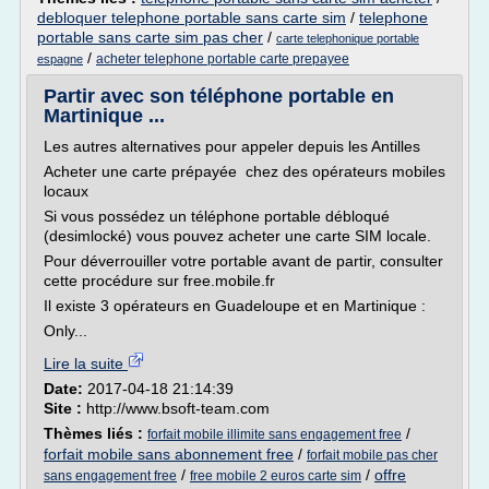
debloquer telephone portable sans carte sim
/
telephone
portable sans carte sim pas cher
/
carte telephonique portable
/
acheter telephone portable carte prepayee
espagne
Partir avec son téléphone portable en
Martinique ...
Les autres alternatives pour appeler depuis les Antilles
Acheter une carte prépayée chez des opérateurs mobiles
locaux
Si vous possédez un téléphone portable débloqué
(desimlocké) vous pouvez acheter une carte SIM locale.
Pour déverrouiller votre portable avant de partir, consulter
cette procédure sur free.mobile.fr
Il existe 3 opérateurs en Guadeloupe et en Martinique :
Only...
Lire la suite
Date:
2017-04-18 21:14:39
Site :
http://www.bsoft-team.com
Thèmes liés :
/
forfait mobile illimite sans engagement free
forfait mobile sans abonnement free
/
forfait mobile pas cher
/
/
offre
sans engagement free
free mobile 2 euros carte sim