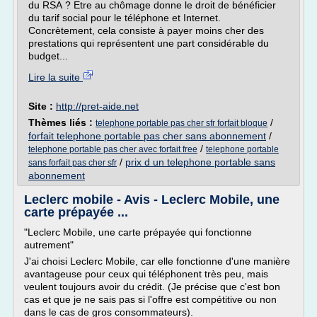
du RSA ? Etre au chômage donne le droit de bénéficier
du tarif social pour le téléphone et Internet.
Concrètement, cela consiste à payer moins cher des
prestations qui représentent une part considérable du
budget...
Lire la suite
Site :
http://pret-aide.net
Thèmes liés :
/
telephone portable pas cher sfr forfait bloque
forfait telephone portable pas cher sans abonnement
/
/
telephone portable pas cher avec forfait free
telephone portable
/
prix d un telephone portable sans
sans forfait pas cher sfr
abonnement
Leclerc mobile - Avis - Leclerc Mobile, une
carte prépayée ...
"Leclerc Mobile, une carte prépayée qui fonctionne
autrement"
J'ai choisi Leclerc Mobile, car elle fonctionne d'une manière
avantageuse pour ceux qui téléphonent très peu, mais
veulent toujours avoir du crédit. (Je précise que c'est bon
cas et que je ne sais pas si l'offre est compétitive ou non
dans le cas de gros consommateurs).