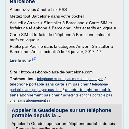
Barcelone
Abonnez-vous à notre flux RSS
Mettez tout Barcelone dans votre poche!
Accueil > Arriver > S'installer à Barcelone > Carte SIM et
forfaits de téléphone à Barcelone: infos et tarifs en vigueur
Carte SIM et forfaits de téléphone à Barcelone: infos et
tarifs en vigueur
Publié par Pauline dans la catégorie Arriver , S'installer à
Barcelone . Article actualisé le 24 janvier, 2017. 17...
Lire la suite
Site :
http://les-bons-plans-de-barcelone.com
Thèmes liés :
/
telephone mobile pas cher carte prepayee
telephone portable sans carte sim pas cher
/
telephone
/
acheter telephone mobile
portable carte prepayee pas cher
sans abonnement pas cher
/
acheter telephone portable pas
cher sans abonnement sfr
Appeler la Guadeloupe sur un téléphone
portable depuis la ...
Appeler la Guadeloupe sur un téléphone portable depuis
la France : les meilleurs prix