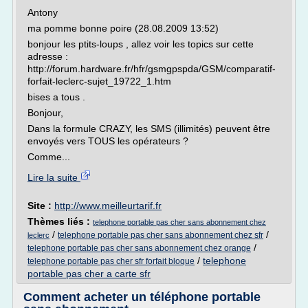
Antony
ma pomme bonne poire (28.08.2009 13:52)
bonjour les ptits-loups , allez voir les topics sur cette
adresse :
http://forum.hardware.fr/hfr/gsmgpspda/GSM/comparatif-
forfait-leclerc-sujet_19722_1.htm
bises a tous .
Bonjour,
Dans la formule CRAZY, les SMS (illimités) peuvent être
envoyés vers TOUS les opérateurs ?
Comme...
Lire la suite
Site :
http://www.meilleurtarif.fr
Thèmes liés :
telephone portable pas cher sans abonnement chez
/
/
telephone portable pas cher sans abonnement chez sfr
leclerc
/
telephone portable pas cher sans abonnement chez orange
/
telephone
telephone portable pas cher sfr forfait bloque
portable pas cher a carte sfr
Comment acheter un téléphone portable