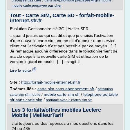
/
/
prepayee pas cher
carte telephonique prepayee virgin mobile
mobile carte prepayee pas cher
Tout - Carte SIM, Carte SD - forfait-mobile-
internet.sfr.fr
Evolution Gestionnaire clé 3G | Atelier SFR
.. quand je suis ce qui est dit et que je choisis l'activation
d'une nouvelle carte sim, ça me dit d'appeler mon service
client car l'activation n'est pas possible par ce moyen. [...]
Je remarque aucune différence dans le fonctionnement de
ma clé depuis la nouvelle carte SIM et utilisation de la
version logiciel imposée. [...] - s'agit-il...
Lire la suite
Site :
http://forfait-mobile-internet.sfr.fr
Thèmes liés :
carte sim sans abonnement sfr
/
activation
/
mobile carte sim sfr
/
telephone portable
carte sim sfr mobile
sfr sans carte sim
/
portable avec 2 cartes sim sfr
Les 3 forfaits/offres mobiles Leclerc
Mobile | MeilleurTarif
J'ai toujours eu des réponses à mes questions dans les
24 ou 48h