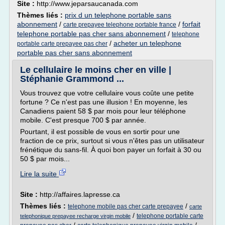
Site :
http://www.jeparsaucanada.com
Thèmes liés :
prix d un telephone portable sans
abonnement
/
/
forfait
carte prepayee telephone portable france
telephone portable pas cher sans abonnement
/
telephone
/
acheter un telephone
portable carte prepayee pas cher
portable pas cher sans abonnement
Le cellulaire le moins cher en ville |
Stéphanie Grammond ...
Vous trouvez que votre cellulaire vous coûte une petite
fortune ? Ce n'est pas une illusion ! En moyenne, les
Canadiens paient 58 $ par mois pour leur téléphone
mobile. C'est presque 700 $ par année.
Pourtant, il est possible de vous en sortir pour une
fraction de ce prix, surtout si vous n'êtes pas un utilisateur
frénétique du sans-fil. À quoi bon payer un forfait à 30 ou
50 $ par mois...
Lire la suite
Site :
http://affaires.lapresse.ca
Thèmes liés :
/
telephone mobile pas cher carte prepayee
carte
/
telephone portable carte
telephonique prepayee recharge virgin mobile