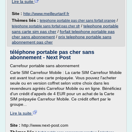
Lire la suite
Site :
http://www.meilleurtarif.fr
Thèmes liés :
/
telephone portable pas cher sans forfait orange
/
telephone portable
telephone portable sans forfait pas cher sfr
sans carte sim pas cher
/
forfait telephone portable pas
cher sans abonnement
/
prix telephone portable sans
abonnement pas cher
téléphone portable pas cher sans
abonnement - Next Post
Carrefour portable sans abonnement
Carte SIM Carrefour Mobile : La carte SIM Carrefour Mobile
est avant tout une carte prépayée. Vous pouvez l'acheter
seule ou en version coffret selon votre choix dans les
revendeurs agréés Carrefour Mobile ou en ligne. Bénéficiez
d'un crédit d'appels de 4 EUR pour un achat de la Carte
SIM prépayée Carrefour Mobile. Ce crédit offert par le
groupe...
Lire la suite
Site :
http://www.next-post.com