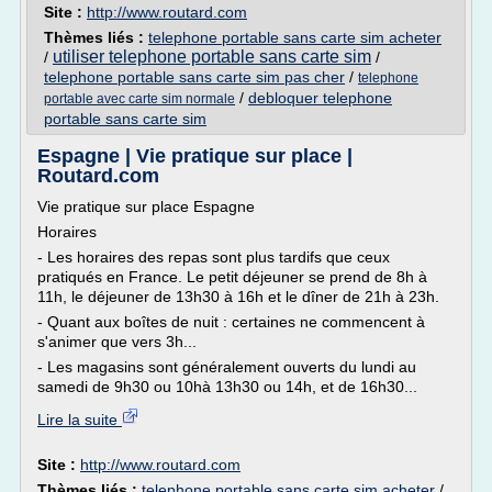
Site :
http://www.routard.com
Thèmes liés :
telephone portable sans carte sim acheter
utiliser telephone portable sans carte sim
/
/
telephone portable sans carte sim pas cher
/
telephone
/
debloquer telephone
portable avec carte sim normale
portable sans carte sim
Espagne | Vie pratique sur place |
Routard.com
Vie pratique sur place Espagne
Horaires
- Les horaires des repas sont plus tardifs que ceux
pratiqués en France. Le petit déjeuner se prend de 8h à
11h, le déjeuner de 13h30 à 16h et le dîner de 21h à 23h.
- Quant aux boîtes de nuit : certaines ne commencent à
s'animer que vers 3h...
- Les magasins sont généralement ouverts du lundi au
samedi de 9h30 ou 10hà 13h30 ou 14h, et de 16h30...
Lire la suite
Site :
http://www.routard.com
Thèmes liés :
telephone portable sans carte sim acheter
/