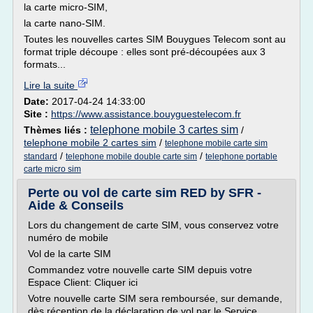
la carte micro-SIM,
la carte nano-SIM.
Toutes les nouvelles cartes SIM Bouygues Telecom sont au
format triple découpe : elles sont pré-découpées aux 3
formats...
Lire la suite
Date:
2017-04-24 14:33:00
Site :
https://www.assistance.bouyguestelecom.fr
telephone mobile 3 cartes sim
Thèmes liés :
/
telephone mobile 2 cartes sim
/
telephone mobile carte sim
/
/
standard
telephone mobile double carte sim
telephone portable
carte micro sim
Perte ou vol de carte sim RED by SFR -
Aide & Conseils
Lors du changement de carte SIM, vous conservez votre
numéro de mobile
Vol de la carte SIM
Commandez votre nouvelle carte SIM depuis votre
Espace Client: Cliquer ici
Votre nouvelle carte SIM sera remboursée, sur demande,
dès réception de la déclaration de vol par le Service