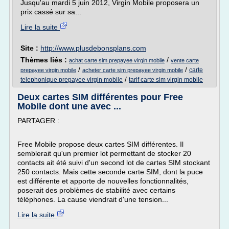
Jusqu'au mardi 5 juin 2012, Virgin Mobile proposera un
prix cassé sur sa...
Lire la suite
Site :
http://www.plusdebonsplans.com
Thèmes liés :
/
achat carte sim prepayee virgin mobile
vente carte
/
/
carte
prepayee virgin mobile
acheter carte sim prepayee virgin mobile
/
telephonique prepayee virgin mobile
tarif carte sim virgin mobile
Deux cartes SIM différentes pour Free
Mobile dont une avec ...
PARTAGER :
Free Mobile propose deux cartes SIM différentes. Il
semblerait qu'un premier lot permettant de stocker 20
contacts ait été suivi d'un second lot de cartes SIM stockant
250 contacts. Mais cette seconde carte SIM, dont la puce
est différente et apporte de nouvelles fonctionnalités,
poserait des problèmes de stabilité avec certains
téléphones. La cause viendrait d'une tension...
Lire la suite