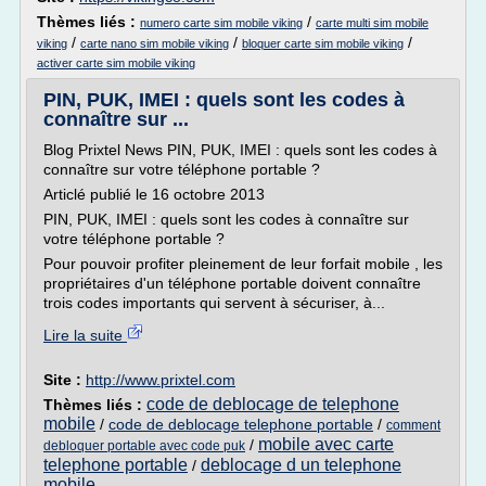
Thèmes liés :
/
numero carte sim mobile viking
carte multi sim mobile
/
/
/
viking
carte nano sim mobile viking
bloquer carte sim mobile viking
activer carte sim mobile viking
PIN, PUK, IMEI : quels sont les codes à
connaître sur ...
Blog Prixtel News PIN, PUK, IMEI : quels sont les codes à
connaître sur votre téléphone portable ?
Articlé publié le 16 octobre 2013
PIN, PUK, IMEI : quels sont les codes à connaître sur
votre téléphone portable ?
Pour pouvoir profiter pleinement de leur forfait mobile , les
propriétaires d'un téléphone portable doivent connaître
trois codes importants qui servent à sécuriser, à...
Lire la suite
Site :
http://www.prixtel.com
code de deblocage de telephone
Thèmes liés :
mobile
/
code de deblocage telephone portable
/
comment
mobile avec carte
/
debloquer portable avec code puk
telephone portable
deblocage d un telephone
/
mobile