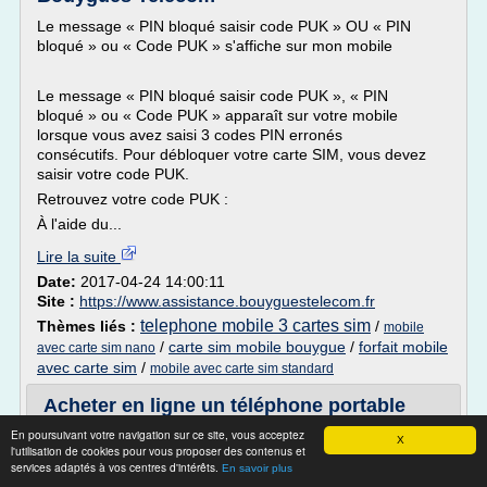
Le message « PIN bloqué saisir code PUK » OU « PIN
bloqué » ou « Code PUK » s'affiche sur mon mobile
Le message « PIN bloqué saisir code PUK », « PIN
bloqué » ou « Code PUK » apparaît sur votre mobile
lorsque vous avez saisi 3 codes PIN erronés
consécutifs. Pour débloquer votre carte SIM, vous devez
saisir votre code PUK.
Retrouvez votre code PUK :
À l'aide du...
Lire la suite
Date:
2017-04-24 14:00:11
Site :
https://www.assistance.bouyguestelecom.fr
telephone mobile 3 cartes sim
Thèmes liés :
/
mobile
/
carte sim mobile bouygue
/
forfait mobile
avec carte sim nano
avec carte sim
/
mobile avec carte sim standard
Acheter en ligne un téléphone portable
pas cher sans ...
En poursuivant votre navigation sur ce site, vous acceptez
X
l'utilisation de cookies pour vous proposer des contenus et
tweet
services adaptés à vos centres d'intérêts.
En savoir plus
Vous cherchez un téléphone portable pas cher sans