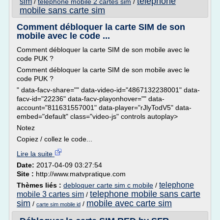
telephone
sim
/
telephone mobile 2 cartes sim
/
mobile sans carte sim
Comment débloquer la carte SIM de son
mobile avec le code ...
Comment débloquer la carte SIM de son mobile avec le
code PUK ?
Comment débloquer la carte SIM de son mobile avec le
code PUK ?
" data-facv-share="" data-video-id="4867132238001" data-
facv-id="22236" data-facv-playonhover="" data-
account="811631557001" data-player="rJlyTodV5" data-
embed="default" class="video-js" controls autoplay>
Notez
Copiez / collez le code...
Lire la suite
Date:
2017-04-09 03:27:54
Site :
http://www.matvpratique.com
telephone
Thèmes liés :
debloquer carte sim c mobile
/
telephone mobile sans carte
mobile 3 cartes sim
/
sim
mobile avec carte sim
/
/
carte sim mobile id