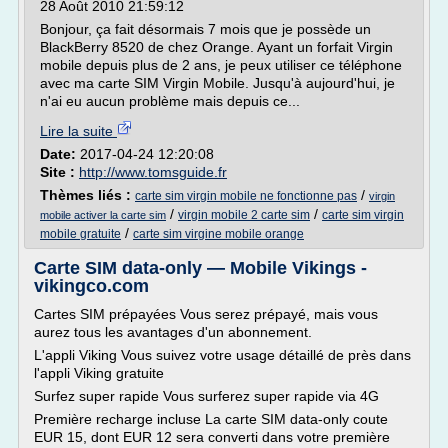
28 Août 2010 21:59:12
Bonjour, ça fait désormais 7 mois que je possède un
BlackBerry 8520 de chez Orange. Ayant un forfait Virgin
mobile depuis plus de 2 ans, je peux utiliser ce téléphone
avec ma carte SIM Virgin Mobile. Jusqu'à aujourd'hui, je
n'ai eu aucun problème mais depuis ce...
Lire la suite
Date:
2017-04-24 12:20:08
Site :
http://www.tomsguide.fr
Thèmes liés :
/
carte sim virgin mobile ne fonctionne pas
virgin
/
/
virgin mobile 2 carte sim
carte sim virgin
mobile activer la carte sim
/
mobile gratuite
carte sim virgine mobile orange
Carte SIM data-only — Mobile Vikings -
vikingco.com
Cartes SIM prépayées Vous serez prépayé, mais vous
aurez tous les avantages d'un abonnement.
L'appli Viking Vous suivez votre usage détaillé de près dans
l'appli Viking gratuite
Surfez super rapide Vous surferez super rapide via 4G
Première recharge incluse La carte SIM data-only coute
EUR 15, dont EUR 12 sera converti dans votre première