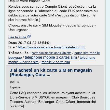
Depuis votre Espace Client
Rendez-vous sur votre Compte Client et sélectionnez la
ligne concernée. (L'obtention du code PUK nécessaire au
déblocage de votre carte SIM n'est pas disponible sur le
site Internet Mobile.)
Cliquez ensuite sur « SIM bloquée » depuis la rubrique «
Une urgence...
Lire la suite
Date:
2017-04-24 13:54:01
Site :
https://www.assistance.bouyguestelecom.fr
Thèmes liés :
/
carte sim mobile
carte sim mobile dans tablette
telephone mobile 3 cartes sim
bouygue
/
/
telephone
mobile 2 cartes sim
/
mobile 2 carte sim
J’ai acheté un kit carte SIM en magasin
(Boulanger, Cora ...
points
Equipe
Cette FAQ concerne les utilisateurs ayant acheté un kit
Libre-Service SIM B&YOU en magasin (Club Bouygues
Telecom, Auchan, Boulanger, Cora, Géant, Intermarché
ou autre).