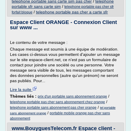
telephone portable sans carte sim pas cher
/
telephone
portable sfr sans carte sim
/
telephone portable pas cher sfr
/
telephone portable pas cher a carte sfr
forfait bloque
Espace Client ORANGE - Connexion Client
sur www ...
Le contenu de votre message :
Chaque message est soumis à une équipe de modération.
Les cases ci-dessus vous permettent d'ajouter un message
sur le site espace-client.net, ce n'est pas un formulaire de
contact pour joindre une société ou une personne. Votre
message sera visible de tous, les messages comportant
des données personnelles (autre qu'un prénom) ne seront
pas publiés. Pour...
Lire la suite
Thèmes liés :
/
prix d'un portable sans abonnement orange
/
telephone portable pas cher sans abonnement chez orange
/
telephone portable sans abonnement pas cher orange
tel portable
/
portable mobile orange pas cher sans
sans abonnement orange
abonnement
www.BouyguesTelecom.fr Espace client -