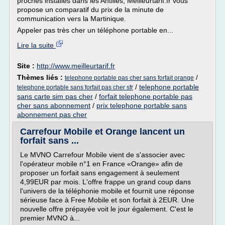
proches installés dans les Antilles, Meilleurtarif.fr vous
propose un comparatif du prix de la minute de
communication vers la Martinique.
Appeler pas très cher un téléphone portable en...
Lire la suite
Site :
http://www.meilleurtarif.fr
Thèmes liés :
/
telephone portable pas cher sans forfait orange
/
telephone portable
telephone portable sans forfait pas cher sfr
sans carte sim pas cher
/
forfait telephone portable pas
cher sans abonnement
/
prix telephone portable sans
abonnement pas cher
Carrefour Mobile et Orange lancent un
forfait sans ...
Le MVNO Carrefour Mobile vient de s'associer avec
l'opérateur mobile n°1 en France «Orange» afin de
proposer un forfait sans engagement à seulement
4,99EUR par mois. L'offre frappe un grand coup dans
l'univers de la téléphonie mobile et fournit une réponse
sérieuse face à Free Mobile et son forfait à 2EUR. Une
nouvelle offre prépayée voit le jour également. C'est le
premier MVNO à...