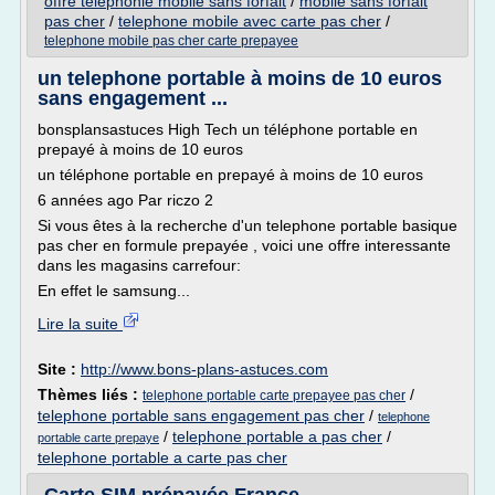
offre telephonie mobile sans forfait
/
mobile sans forfait
pas cher
/
telephone mobile avec carte pas cher
/
telephone mobile pas cher carte prepayee
un telephone portable à moins de 10 euros
sans engagement ...
bonsplansastuces High Tech un téléphone portable en
prepayé à moins de 10 euros
un téléphone portable en prepayé à moins de 10 euros
6 années ago Par riczo 2
Si vous êtes à la recherche d'un telephone portable basique
pas cher en formule prepayée , voici une offre interessante
dans les magasins carrefour:
En effet le samsung...
Lire la suite
Site :
http://www.bons-plans-astuces.com
Thèmes liés :
/
telephone portable carte prepayee pas cher
telephone portable sans engagement pas cher
/
telephone
/
telephone portable a pas cher
/
portable carte prepaye
telephone portable a carte pas cher