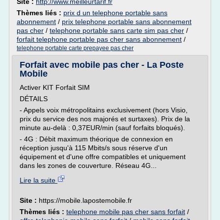
Site :
http://www.meilleurtarif.fr
Thèmes liés :
prix d un telephone portable sans
abonnement
/
prix telephone portable sans abonnement
pas cher
/
telephone portable sans carte sim pas cher
/
forfait telephone portable pas cher sans abonnement
/
telephone portable carte prepayee pas cher
Forfait avec mobile pas cher - La Poste
Mobile
Activer KIT Forfait SIM
DÉTAILS
- Appels voix métropolitains exclusivement (hors Visio,
prix du service des nos majorés et surtaxes). Prix de la
minute au-delà : 0,37EUR/min (sauf forfaits bloqués).
- 4G : Débit maximum théorique de connexion en
réception jusqu'à 115 Mbits/s sous réserve d'un
équipement et d'une offre compatibles et uniquement
dans les zones de couverture. Réseau 4G...
Lire la suite
Site :
https://mobile.lapostemobile.fr
Thèmes liés :
telephone mobile pas cher sans forfait
/