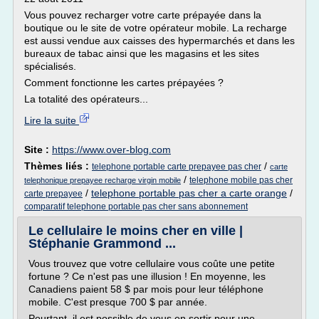
Vous pouvez recharger votre carte prépayée dans la
boutique ou le site de votre opérateur mobile. La recharge
est aussi vendue aux caisses des hypermarchés et dans les
bureaux de tabac ainsi que les magasins et les sites
spécialisés.
Comment fonctionne les cartes prépayées ?
La totalité des opérateurs...
Lire la suite
Site :
https://www.over-blog.com
Thèmes liés :
/
telephone portable carte prepayee pas cher
carte
/
telephone mobile pas cher
telephonique prepayee recharge virgin mobile
/
telephone portable pas cher a carte orange
/
carte prepayee
comparatif telephone portable pas cher sans abonnement
Le cellulaire le moins cher en ville |
Stéphanie Grammond ...
Vous trouvez que votre cellulaire vous coûte une petite
fortune ? Ce n'est pas une illusion ! En moyenne, les
Canadiens paient 58 $ par mois pour leur téléphone
mobile. C'est presque 700 $ par année.
Pourtant, il est possible de vous en sortir pour une