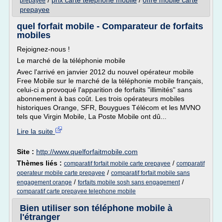
/
prix carte telephone mobile
/
offre mobile carte
prepayee
prepayee
quel forfait mobile - Comparateur de forfaits
mobiles
Rejoignez-nous !
Le marché de la téléphonie mobile
Avec l'arrivé en janvier 2012 du nouvel opérateur mobile
Free Mobile sur le marché de la téléphonie mobile français,
celui-ci a provoqué l'apparition de forfaits "illimités" sans
abonnement à bas coût. Les trois opérateurs mobiles
historiques Orange, SFR, Bouygues Télécom et les MVNO
tels que Virgin Mobile, La Poste Mobile ont dû...
Lire la suite
Site :
http://www.quelforfaitmobile.com
Thèmes liés :
/
comparatif forfait mobile carte prepayee
comparatif
/
operateur mobile carte prepayee
comparatif forfait mobile sans
/
/
engagement orange
forfaits mobile sosh sans engagement
comparatif carte prepayee telephone mobile
Bien utiliser son téléphone mobile à
l'étranger