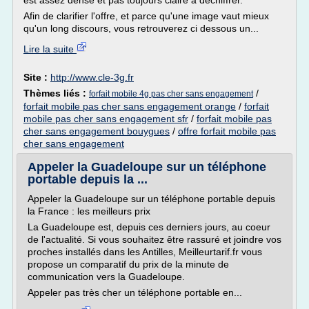
est assez dense et pas toujours claire à déchiffrer.
Afin de clarifier l'offre, et parce qu'une image vaut mieux
qu'un long discours, vous retrouverez ci dessous un...
Lire la suite
Site :
http://www.cle-3g.fr
Thèmes liés :
/
forfait mobile 4g pas cher sans engagement
forfait mobile pas cher sans engagement orange
/
forfait
mobile pas cher sans engagement sfr
/
forfait mobile pas
cher sans engagement bouygues
/
offre forfait mobile pas
cher sans engagement
Appeler la Guadeloupe sur un téléphone
portable depuis la ...
Appeler la Guadeloupe sur un téléphone portable depuis
la France : les meilleurs prix
La Guadeloupe est, depuis ces derniers jours, au coeur
de l'actualité. Si vous souhaitez être rassuré et joindre vos
proches installés dans les Antilles, Meilleurtarif.fr vous
propose un comparatif du prix de la minute de
communication vers la Guadeloupe.
Appeler pas très cher un téléphone portable en...