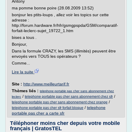
Antony
ma pomme bonne poire (28.08.2009 13:52)
bonjour les ptits-loups , allez voir les topics sur cette
adresse :
http://forum.hardware.fr/hfr/gsmgpspda/GSM/comparatif-
forfait-leclerc-sujet_19722_1.htm
bises a tous .
Bonjour,
Dans la formule CRAZY, les SMS (illimités) peuvent être
envoyés vers TOUS les opérateurs ?
Comme...
Lire la suite
Site :
http://www.meilleurtarif.fr
Thèmes liés :
telephone portable pas cher sans abonnement chez
/
/
telephone portable pas cher sans abonnement chez sfr
leclerc
/
telephone portable pas cher sans abonnement chez orange
/
telephone
telephone portable pas cher sfr forfait bloque
portable pas cher a carte sfr
Téléphoner moins cher depuis votre mobile
français | GratosTEL