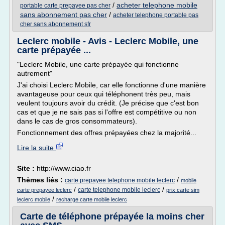
/
acheter telephone mobile
portable carte prepayee pas cher
sans abonnement pas cher
/
acheter telephone portable pas
cher sans abonnement sfr
Leclerc mobile - Avis - Leclerc Mobile, une
carte prépayée ...
"Leclerc Mobile, une carte prépayée qui fonctionne
autrement"
J'ai choisi Leclerc Mobile, car elle fonctionne d'une manière
avantageuse pour ceux qui téléphonent très peu, mais
veulent toujours avoir du crédit. (Je précise que c'est bon
cas et que je ne sais pas si l'offre est compétitive ou non
dans le cas de gros consommateurs).
Fonctionnement des offres prépayées chez la majorité...
Lire la suite
Site :
http://www.ciao.fr
Thèmes liés :
/
carte prepayee telephone mobile leclerc
mobile
/
/
carte telephone mobile leclerc
carte prepayee leclerc
prix carte sim
/
leclerc mobile
recharge carte mobile leclerc
Carte de téléphone prépayée la moins cher