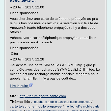
avec SMS ...
» 23 Avril 2017, 12:00
Liens sponsorisés
Vous cherchez une carte de téléphone prépayée au prix
le plus bas possible ? Allez voir la sélection sur le site de
Amazon.fr (carte téléphone prépayée) , il y a des super
offres !
Achetez votre carte téléphonique prépayée au meilleur
prix possible sur Amazon.fr
Liens sponsorisés
Citer
» 23 Avril 2017, 12:28
J'ai acheté une carte SIM seule (la " SIM Only ") que je
complète avec des recharges SYMA à validité illimitée. La
mienne est une recharge mobile spéciale Maghreb pour
appeler la famille. Il n'y a pas de coût de...
Lire la suite
Site :
http://forum.sports-sante.com
Thèmes liés :
/
telephone mobile pas cher carte prepayee
carte telephone mobile prepayee
/
meilleur offre mobile carte