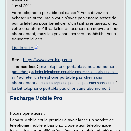
1 mai 2011
Votre téléphone portable est cassé ? Vous devez en
acheter un autre, mais vous n'avez pas encore assez de
points fidélités pour bénéficier d'un tarif avantageux chez
votre opérateur ? Il va falloir en acquérir un nouveau hors
abonnement, mais les prix sont souvent prohibitifs. Vous
trouverez ici des...
Lire la suite
Site :
https://www.over-blog.com
Thèmes liés :
prix telephone portable sans abonnement
pas cher
/
acheter telephone portable pas cher sans abonnement
/
acheter un telephone portable pas cher sans
sfr
abonnement
/
/
acheter telephone portable pas cher sans forfait
forfait telephone portable pas cher sans abonnement
Recharge Mobile Pro
Focus opérateurs :
Lebara Mobile est le premier à avoir lancé un service de
téléphonie mobile à bas prix. L'opérateur téléphonique
fournit des cartes SIM prépayées pour mobile adaptées aux