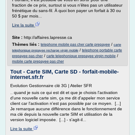
fraction de ce prix, surtout si vous n'êtes pas un utilisateur
frénétique du sans-fil. À quoi bon payer un forfait à 30 ou
50 $ par mois...
Lire la suite
Site :
http://affaires.lapresse.ca
Thèmes liés :
/
telephone mobile pas cher carte prepayee
carte
/
telephone portable carte
telephonique prepayee recharge virgin mobile
/
/
prepayee pas cher
carte telephonique prepayee virgin mobile
mobile carte prepayee pas cher
Tout - Carte SIM, Carte SD - forfait-mobile-
internet.sfr.fr
Evolution Gestionnaire clé 3G | Atelier SFR
.. quand je suis ce qui est dit et que je choisis l'activation
d'une nouvelle carte sim, ça me dit d'appeler mon service
client car l'activation n'est pas possible par ce moyen. [...]
Je remarque aucune différence dans le fonctionnement de
ma clé depuis la nouvelle carte SIM et utilisation de la
version logiciel imposée. [...] - s'agit-il...
Lire la suite