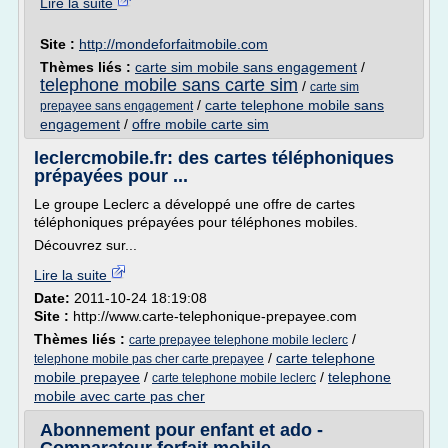
Lire la suite
Site :
http://mondeforfaitmobile.com
Thèmes liés :
carte sim mobile sans engagement
/
telephone mobile sans carte sim
/
carte sim
/
carte telephone mobile sans
prepayee sans engagement
engagement
/
offre mobile carte sim
leclercmobile.fr: des cartes téléphoniques
prépayées pour ...
Le groupe Leclerc a développé une offre de cartes
téléphoniques prépayées pour téléphones mobiles.
Découvrez sur...
Lire la suite
Date:
2011-10-24 18:19:08
Site :
http://www.carte-telephonique-prepayee.com
Thèmes liés :
/
carte prepayee telephone mobile leclerc
/
carte telephone
telephone mobile pas cher carte prepayee
mobile prepayee
/
/
telephone
carte telephone mobile leclerc
mobile avec carte pas cher
Abonnement pour enfant et ado -