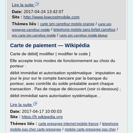
Lire la suite
Date:
2017-04-24 13:42:07
Site :
http://www.lowcostmobile.com
Thèmes liés :
/
carte sim carrefour mobile orange
carte sim
/
/
telephone mobile sans forfait carrefour
prepayee carrefour mobile
/
prix carte sim carrefour mobile
carte sim carrefour mobile bloque
Carte de paiement — Wikipédia
Carte de débit[ modifier | modifier le code ]
Elle accepte trois modes de fonctionnement au choix du
porteur :
débit immédiat et autorisation systématique : imputation au
jour le jour sur le compte bancaire par la banque du
porteur, avec contrôle du solde préalable avant chaque
transaction . Pas de risque de découvert (voir ci-dessous) ;
débit immédiat sans autorisation systématique...
Lire la suite
Date:
2017-04-17 10:00:03
Site :
https://fr.wikipedia.org
Thèmes liés :
/
carte prepayee internet mobile france
telephone
/
/
mobile pas cher carte prepayee
mobile carte prepayee pas cher