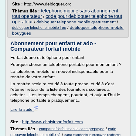
Site :
http://www.debloquer.org
telephone mobile sans abonnement
Thèmes liés :
tout operateur
code pour debloquer telephone tout
/
operateur
/
debloquer telephone mobile gratuitement
/
/
debloquer telephone mobile
debloquer telephone mobile free
bouygues
Abonnement pour enfant et ado -
Comparateur forfait mobile
Forfait Jeune et téléphone pour enfant
Pourquoi choisir un téléphone portable pour mon enfant ?
Le téléphone mobile, un nouvel indispensable pour la
rentrée de votre enfant
La rentrée scolaire est déjà toute proche, et déjà c'est
l'éternel retour de la liste des fournitures scolaires à
acheter... Les temps changent, pourtant, et aujourd'hui le
téléphone portable a pratiquement...
Lire la suite
Site :
http://www.choisirsonforfait.com
Thèmes liés :
/
comparatif forfait mobile carte prepayee
carte
/
prepayee telephone mobile sfr
carte telephonique prepayee recharge