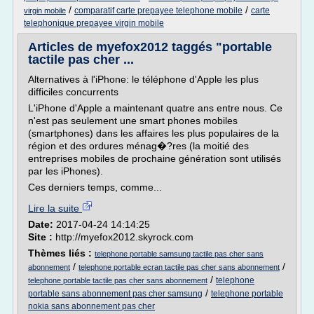
/
/
comparatif carte prepayee telephone mobile
carte
virgin mobile
telephonique prepayee virgin mobile
Articles de myefox2012 taggés "portable
tactile pas cher ...
Alternatives à l'iPhone: le téléphone d'Apple les plus
difficiles concurrents
L'iPhone d'Apple a maintenant quatre ans entre nous. Ce
n'est pas seulement une smart phones mobiles
(smartphones) dans les affaires les plus populaires de la
région et des ordures ménag�?res (la moitié des
entreprises mobiles de prochaine génération sont utilisés
par les iPhones).
Ces derniers temps, comme...
Lire la suite
Date:
2017-04-24 14:14:25
Site :
http://myefox2012.skyrock.com
Thèmes liés :
telephone portable samsung tactile pas cher sans
/
/
abonnement
telephone portable ecran tactile pas cher sans abonnement
/
telephone
telephone portable tactile pas cher sans abonnement
/
portable sans abonnement pas cher samsung
telephone portable
nokia sans abonnement pas cher