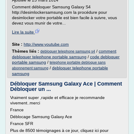
Ajoutée le 23 mars 2014
Comment débloquer Samsung Galaxy S4
http://desimlockersamsung.com la procédure pour
desimlocker votre portable est bien facile à suivre, vous
devez vous munir de votre...
Lire la suite
Site :
http://www.youtube.com
Thèmes liés :
/
comment
debloquer telephone samsung s4
debloquer telephone portable samsung
/
code debloquer
portable samsung
/
telephone portable debloque sans
/
debloquer telephone portable
abonnement samsung
samsung
Débloquer Samsung Galaxy Ace | Comment
Débloquer un ...
Vraiment super ,rapide et efficace je recommande
vivement..merci
France
Déblocage Samsung Galaxy Ace
France SFR
Plus de 8500 témoignages à ce jour, cliquez ici pour