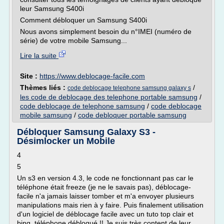
leur Samsung S400i
Comment débloquer un Samsung S400i
Nous avons simplement besoin du n°IMEI (numéro de
série) de votre mobile Samsung...
Lire la suite
Site :
https://www.deblocage-facile.com
Thèmes liés :
/
code deblocage telephone samsung galaxy s
les code de deblocage des telephone portable samsung
/
code deblocage de telephone samsung
/
code deblocage
mobile samsung
/
code debloquer portable samsung
Débloquer Samsung Galaxy S3 -
Désimlocker un Mobile
4
5
Un s3 en version 4.3, le code ne fonctionnant pas car le
téléphone était freeze (je ne le savais pas), déblocage-
facile n'a jamais laisser tomber et m'a envoyer plusieurs
manipulations mais rien à y faire. Puis finalement utilisation
d'un logiciel de déblocage facile avec un tuto top clair et
bing, téléphone débloqué !! Je suis très content de leur