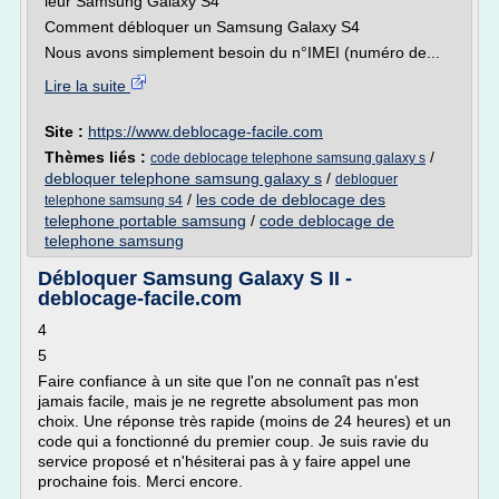
leur Samsung Galaxy S4
Comment débloquer un Samsung Galaxy S4
Nous avons simplement besoin du n°IMEI (numéro de...
Lire la suite
Site :
https://www.deblocage-facile.com
Thèmes liés :
/
code deblocage telephone samsung galaxy s
debloquer telephone samsung galaxy s
/
debloquer
/
les code de deblocage des
telephone samsung s4
telephone portable samsung
/
code deblocage de
telephone samsung
Débloquer Samsung Galaxy S II -
deblocage-facile.com
4
5
Faire confiance à un site que l'on ne connaît pas n'est
jamais facile, mais je ne regrette absolument pas mon
choix. Une réponse très rapide (moins de 24 heures) et un
code qui a fonctionné du premier coup. Je suis ravie du
service proposé et n'hésiterai pas à y faire appel une
prochaine fois. Merci encore.