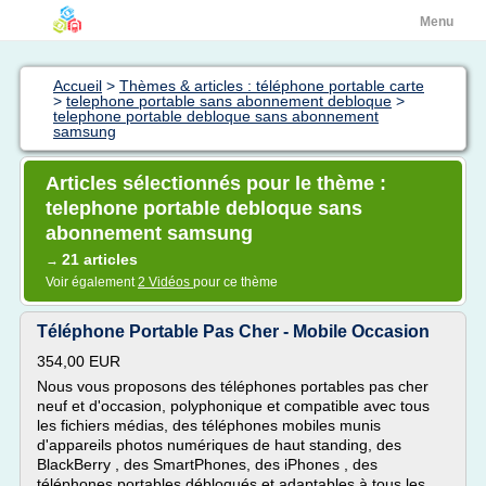
Menu
Accueil
>
Thèmes & articles : téléphone portable carte
>
telephone portable sans abonnement debloque
>
telephone portable debloque sans abonnement
samsung
Articles sélectionnés pour le thème :
telephone portable debloque sans
abonnement samsung
21 articles
→
Voir également
2 Vidéos
pour ce thème
Téléphone Portable Pas Cher - Mobile Occasion
354,00 EUR
Nous vous proposons des téléphones portables pas cher
neuf et d'occasion, polyphonique et compatible avec tous
les fichiers médias, des téléphones mobiles munis
d'appareils photos numériques de haut standing, des
BlackBerry , des SmartPhones, des iPhones , des
téléphones portables débloqués et adaptables à tous les