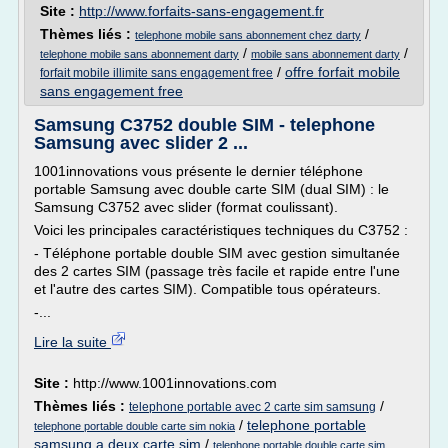
Site :
http://www.forfaits-sans-engagement.fr
Thèmes liés :
/
telephone mobile sans abonnement chez darty
/
/
telephone mobile sans abonnement darty
mobile sans abonnement darty
/
offre forfait mobile
forfait mobile illimite sans engagement free
sans engagement free
Samsung C3752 double SIM - telephone
Samsung avec slider 2 ...
1001innovations vous présente le dernier téléphone
portable Samsung avec double carte SIM (dual SIM) : le
Samsung C3752 avec slider (format coulissant).
Voici les principales caractéristiques techniques du C3752 :
- Téléphone portable double SIM avec gestion simultanée
des 2 cartes SIM (passage très facile et rapide entre l'une
et l'autre des cartes SIM). Compatible tous opérateurs.
-...
Lire la suite
Site :
http://www.1001innovations.com
Thèmes liés :
/
telephone portable avec 2 carte sim samsung
/
telephone portable
telephone portable double carte sim nokia
samsung a deux carte sim
/
telephone portable double carte sim