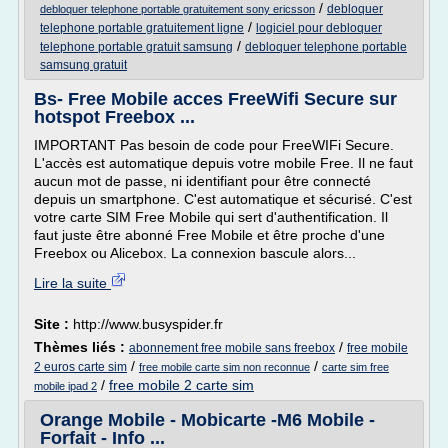
/
debloquer
debloquer telephone portable gratuitement sony ericsson
/
telephone portable gratuitement ligne
logiciel pour debloquer
/
telephone portable gratuit samsung
debloquer telephone portable
samsung gratuit
Bs- Free Mobile acces FreeWifi Secure sur
hotspot Freebox ...
IMPORTANT Pas besoin de code pour FreeWIFi Secure.
L'accès est automatique depuis votre mobile Free. Il ne faut
aucun mot de passe, ni identifiant pour être connecté
depuis un smartphone. C'est automatique et sécurisé. C'est
votre carte SIM Free Mobile qui sert d'authentification. Il
faut juste être abonné Free Mobile et être proche d'une
Freebox ou Alicebox. La connexion bascule alors...
Lire la suite
Site :
http://www.busyspider.fr
Thèmes liés :
/
abonnement free mobile sans freebox
free mobile
/
/
2 euros carte sim
free mobile carte sim non reconnue
carte sim free
/
free mobile 2 carte sim
mobile ipad 2
Orange Mobile - Mobicarte -M6 Mobile -
Forfait - Info ...