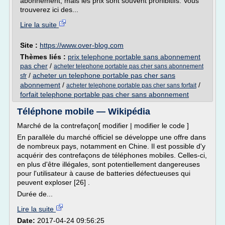
abonnement, mais les prix sont souvent prohibitifs. Vous
trouverez ici des...
Lire la suite
Site :
https://www.over-blog.com
Thèmes liés :
prix telephone portable sans abonnement
pas cher
/
acheter telephone portable pas cher sans abonnement
/
acheter un telephone portable pas cher sans
sfr
abonnement
/
/
acheter telephone portable pas cher sans forfait
forfait telephone portable pas cher sans abonnement
Téléphone mobile — Wikipédia
Marché de la contrefaçon[ modifier | modifier le code ]
En parallèle du marché officiel se développe une offre dans
de nombreux pays, notamment en Chine. Il est possible d'y
acquérir des contrefaçons de téléphones mobiles. Celles-ci,
en plus d'être illégales, sont potentiellement dangereuses
pour l'utilisateur à cause de batteries défectueuses qui
peuvent exploser [26] .
Durée de...
Lire la suite
Date:
2017-04-24 09:56:25