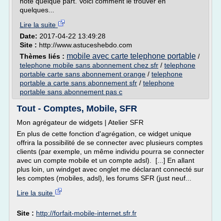
noté quelque part. Voici comment le trouver en
quelques...
Lire la suite
Date:
2017-04-22 13:49:28
Site :
http://www.astuceshebdo.com
mobile avec carte telephone portable
Thèmes liés :
/
telephone mobile sans abonnement chez sfr
/
telephone
portable carte sans abonnement orange
/
telephone
portable a carte sans abonnement sfr
/
telephone
portable sans abonnement pas c
Tout - Comptes, Mobile, SFR
Mon agrégateur de widgets | Atelier SFR
En plus de cette fonction d'agrégation, ce widget unique
offrira la possibilité de se connecter avec plusieurs comptes
clients (par exemple, un même individu pourra se connecter
avec un compte mobile et un compte adsl). [...] En allant
plus loin, un windget avec onglet me déclarant connecté sur
les comptes (mobiles, adsl), les forums SFR (just neuf...
Lire la suite
Site :
http://forfait-mobile-internet.sfr.fr