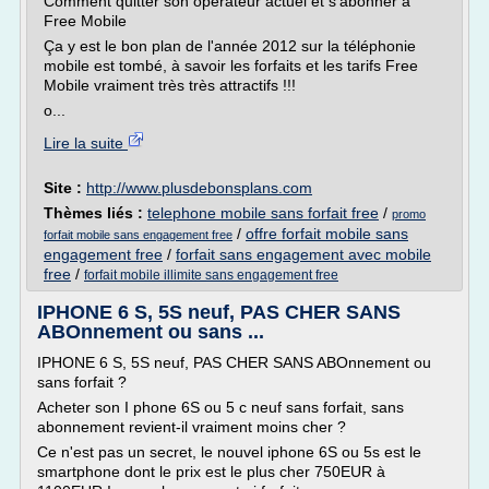
Comment quitter son opérateur actuel et s'abonner à
Free Mobile
Ça y est le bon plan de l'année 2012 sur la téléphonie
mobile est tombé, à savoir les forfaits et les tarifs Free
Mobile vraiment très très attractifs !!!
o...
Lire la suite
Site :
http://www.plusdebonsplans.com
Thèmes liés :
telephone mobile sans forfait free
/
promo
/
offre forfait mobile sans
forfait mobile sans engagement free
engagement free
/
forfait sans engagement avec mobile
free
/
forfait mobile illimite sans engagement free
IPHONE 6 S, 5S neuf, PAS CHER SANS
ABOnnement ou sans ...
IPHONE 6 S, 5S neuf, PAS CHER SANS ABOnnement ou
sans forfait ?
Acheter son I phone 6S ou 5 c neuf sans forfait, sans
abonnement revient-il vraiment moins cher ?
Ce n'est pas un secret, le nouvel iphone 6S ou 5s est le
smartphone dont le prix est le plus cher 750EUR à