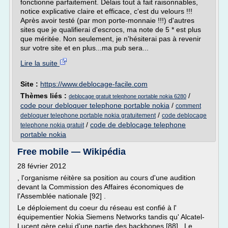
fonctionne parfaitement. Délais tout à fait raisonnables,
notice explicative claire et efficace, c'est du velours !!!
Après avoir testé (par mon porte-monnaie !!!) d'autres
sites que je qualifierai d'escrocs, ma note de 5 * est plus
que méritée. Non seulement, je n'hésiterai pas à revenir
sur votre site et en plus...ma pub sera...
Lire la suite
Site :
https://www.deblocage-facile.com
Thèmes liés :
/
deblocage gratuit telephone portable nokia 6280
code pour debloquer telephone portable nokia
/
comment
/
debloquer telephone portable nokia gratuitement
code deblocage
/
code de deblocage telephone
telephone nokia gratuit
portable nokia
Free mobile — Wikipédia
28 février 2012
, l'organisme réitère sa position au cours d'une audition
devant la Commission des Affaires économiques de
l'Assemblée nationale [92] .
Le déploiement du coeur du réseau est confié à l'
équipementier Nokia Siemens Networks tandis qu' Alcatel-
Lucent gère celui d'une partie des backbones [88] . Le