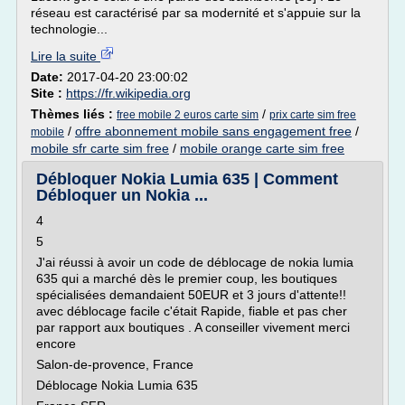
réseau est caractérisé par sa modernité et s'appuie sur la
technologie...
Lire la suite
Date:
2017-04-20 23:00:02
Site :
https://fr.wikipedia.org
Thèmes liés :
/
free mobile 2 euros carte sim
prix carte sim free
/
offre abonnement mobile sans engagement free
/
mobile
mobile sfr carte sim free
/
mobile orange carte sim free
Débloquer Nokia Lumia 635 | Comment
Débloquer un Nokia ...
4
5
J'ai réussi à avoir un code de déblocage de nokia lumia
635 qui a marché dès le premier coup, les boutiques
spécialisées demandaient 50EUR et 3 jours d'attente!!
avec déblocage facile c'était Rapide, fiable et pas cher
par rapport aux boutiques . A conseiller vivement merci
encore
Salon-de-provence, France
Déblocage Nokia Lumia 635