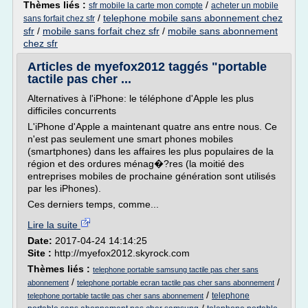
Thèmes liés :
/
sfr mobile la carte mon compte
acheter un mobile
/
telephone mobile sans abonnement chez
sans forfait chez sfr
sfr
/
mobile sans forfait chez sfr
/
mobile sans abonnement
chez sfr
Articles de myefox2012 taggés "portable
tactile pas cher ...
Alternatives à l'iPhone: le téléphone d'Apple les plus
difficiles concurrents
L'iPhone d'Apple a maintenant quatre ans entre nous. Ce
n'est pas seulement une smart phones mobiles
(smartphones) dans les affaires les plus populaires de la
région et des ordures ménag�?res (la moitié des
entreprises mobiles de prochaine génération sont utilisés
par les iPhones).
Ces derniers temps, comme...
Lire la suite
Date:
2017-04-24 14:14:25
Site :
http://myefox2012.skyrock.com
Thèmes liés :
telephone portable samsung tactile pas cher sans
/
/
abonnement
telephone portable ecran tactile pas cher sans abonnement
/
telephone
telephone portable tactile pas cher sans abonnement