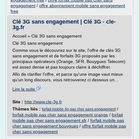
engagement free
/
offre forfait mobile pas cher sans
engagement
/
offre abonnement mobile sans engagement
free
Clé 3G sans engagement | Clé 3G - cle-
3g.fr
Accueil » Clé 3G sans engagement
Clé 3G sans engagement
Comme vous le découvrez sur le site, l'offre de clés 3G
sans engagement et de forfaits 3G proposés par les
principaux opérateurs (Orange, SFR, Bouygues Telecom)
est assez dense et pas toujours claire à déchiffrer.
Afin de clarifier l'offre, et parce qu'une image vaut mieux
qu'un long discours, vous retrouverez ci dessous un...
Lire la suite
Site :
http://www.cle-3g.fr
Thèmes liés :
/
forfait mobile 4g pas cher sans engagement
forfait mobile pas cher sans engagement orange
/
forfait
mobile pas cher sans engagement sfr
/
forfait mobile pas
cher sans engagement bouygues
/
offre forfait mobile pas
cher sans engagement