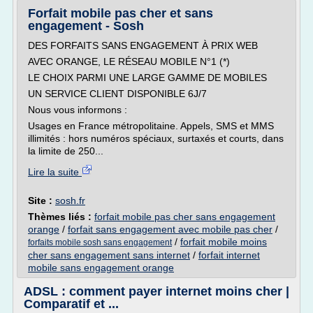
Forfait mobile pas cher et sans
engagement - Sosh
DES FORFAITS SANS ENGAGEMENT À PRIX WEB
AVEC ORANGE, LE RÉSEAU MOBILE N°1 (*)
LE CHOIX PARMI UNE LARGE GAMME DE MOBILES
UN SERVICE CLIENT DISPONIBLE 6J/7
Nous vous informons :
Usages en France métropolitaine. Appels, SMS et MMS
illimités : hors numéros spéciaux, surtaxés et courts, dans
la limite de 250...
Lire la suite
Site :
sosh.fr
Thèmes liés :
forfait mobile pas cher sans engagement
orange
/
forfait sans engagement avec mobile pas cher
/
/
forfait mobile moins
forfaits mobile sosh sans engagement
cher sans engagement sans internet
/
forfait internet
mobile sans engagement orange
ADSL : comment payer internet moins cher |
Comparatif et ...