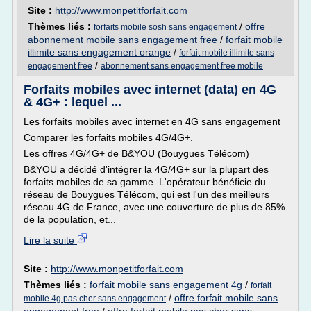
Site :
http://www.monpetitforfait.com
Thèmes liés :
/
offre
forfaits mobile sosh sans engagement
abonnement mobile sans engagement free
/
forfait mobile
illimite sans engagement orange
/
forfait mobile illimite sans
/
engagement free
abonnement sans engagement free mobile
Forfaits mobiles avec internet (data) en 4G
& 4G+ : lequel ...
Les forfaits mobiles avec internet en 4G sans engagement
Comparer les forfaits mobiles 4G/4G+.
Les offres 4G/4G+ de B&YOU (Bouygues Télécom)
B&YOU a décidé d'intégrer la 4G/4G+ sur la plupart des
forfaits mobiles de sa gamme. L'opérateur bénéficie du
réseau de Bouygues Télécom, qui est l'un des meilleurs
réseau 4G de France, avec une couverture de plus de 85%
de la population, et...
Lire la suite
Site :
http://www.monpetitforfait.com
Thèmes liés :
forfait mobile sans engagement 4g
/
forfait
/
offre forfait mobile sans
mobile 4g pas cher sans engagement