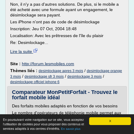
Non, il n'y a pas d'autres solutions. De plus, si le mobile a
été acheté avec une formule ayant un engagement, le
désimlockage sera payant.
Les iPhone n'ont pas de code de désimlockage
Inscription: Jeu 07 Oct, 2004 18:48
Localisation: Avec les prêtresses de l'île du plaisir
Re: Desimlockage...
Lire la suite
Site :
http://forum.lesmobiles.com
Thèmes liés :
/
desimlockage apres 3 mois
desimlockage orange
/
/
/
3 mois
desimlockage sfr 3 mois
desimlockage 3 mois
desimlockage officiel iphone 6
Comparateur MonPetitForfait - Trouvez le
forfait mobile idéal
Des forfaits mobiles adaptés en fonction de vos besoins
Le nombre d'opérateurs de téléphonie mobile permet aux
consommateurs de profiter d'offres particulièrement
En poursuivant votre navigation sur ce site, vous acceptez
X
intéressantes. La concurrence est en effet favorable à la
l'utilisation de cookies pour vous proposer des contenus et
services adaptés à vos centres d'intérêts.
baisse des prix et à la hausse de la qualité des services,
En savoir plus