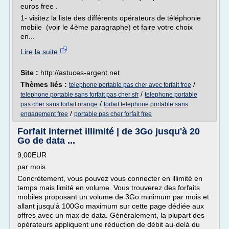
euros free .
1- visitez la liste des différents opérateurs de téléphonie
mobile (voir le 4ème paragraphe) et faire votre choix
en...
Lire la suite
Site :
http://astuces-argent.net
Thèmes liés :
/
telephone portable pas cher avec forfait free
/
telephone portable sans forfait pas cher sfr
telephone portable
/
pas cher sans forfait orange
forfait telephone portable sans
/
engagement free
portable pas cher forfait free
Forfait internet illimité | de 3Go jusqu'à 20
Go de data ...
9,00EUR
par mois
Concrètement, vous pouvez vous connecter en illimité en
temps mais limité en volume. Vous trouverez des forfaits
mobiles proposant un volume de 3Go minimum par mois et
allant jusqu'à 100Go maximum sur cette page dédiée aux
offres avec un max de data. Généralement, la plupart des
opérateurs appliquent une réduction de débit au-delà du