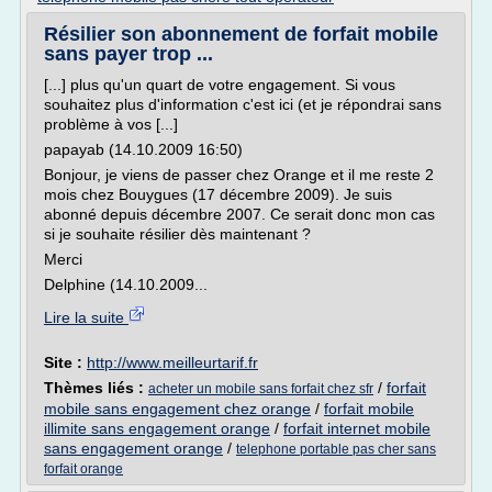
Résilier son abonnement de forfait mobile
sans payer trop ...
[...] plus qu'un quart de votre engagement. Si vous
souhaitez plus d'information c'est ici (et je répondrai sans
problème à vos [...]
papayab (14.10.2009 16:50)
Bonjour, je viens de passer chez Orange et il me reste 2
mois chez Bouygues (17 décembre 2009). Je suis
abonné depuis décembre 2007. Ce serait donc mon cas
si je souhaite résilier dès maintenant ?
Merci
Delphine (14.10.2009...
Lire la suite
Site :
http://www.meilleurtarif.fr
Thèmes liés :
/
forfait
acheter un mobile sans forfait chez sfr
mobile sans engagement chez orange
/
forfait mobile
illimite sans engagement orange
/
forfait internet mobile
sans engagement orange
/
telephone portable pas cher sans
forfait orange