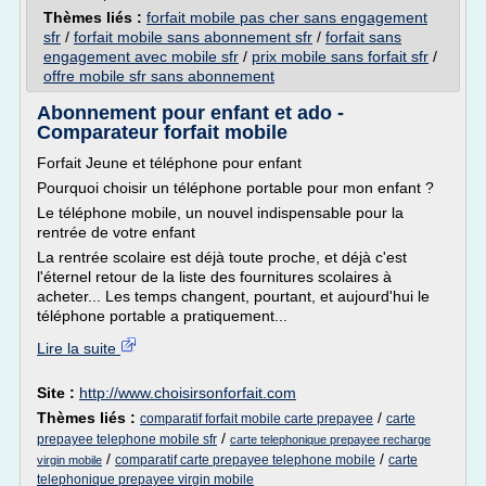
Thèmes liés :
forfait mobile pas cher sans engagement
sfr
/
forfait mobile sans abonnement sfr
/
forfait sans
engagement avec mobile sfr
/
prix mobile sans forfait sfr
/
offre mobile sfr sans abonnement
Abonnement pour enfant et ado -
Comparateur forfait mobile
Forfait Jeune et téléphone pour enfant
Pourquoi choisir un téléphone portable pour mon enfant ?
Le téléphone mobile, un nouvel indispensable pour la
rentrée de votre enfant
La rentrée scolaire est déjà toute proche, et déjà c'est
l'éternel retour de la liste des fournitures scolaires à
acheter... Les temps changent, pourtant, et aujourd'hui le
téléphone portable a pratiquement...
Lire la suite
Site :
http://www.choisirsonforfait.com
Thèmes liés :
/
comparatif forfait mobile carte prepayee
carte
/
prepayee telephone mobile sfr
carte telephonique prepayee recharge
/
/
comparatif carte prepayee telephone mobile
carte
virgin mobile
telephonique prepayee virgin mobile