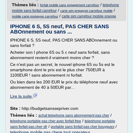
Thèmes liés :
/
telephone
forfait mobile sans engagement carrefour
/
/
mobile sans forfait carrefour
carte sim prepayee carrefour mobile
/
carte sim carrefour mobile orange
mobile carte prepayee carrefour
IPHONE 6 S, 5S neuf, PAS CHER SANS
ABOnnement ou sans ...
IPHONE 6 S, 5S neuf, PAS CHER SANS ABOnnement ou
sans forfait ?
Acheter son I phone 6S ou 5 c neuf sans forfait, sans
abonnement revient-il vraiment moins cher ?
Ce n'est pas un secret, le nouvel iphone 6S ou 5s est le
smartphone dont le prix est le plus cher 750EUR à
1100EUR ! sans abonnement ni forfait.
Ou bien dans les 200 EUR le prix du téléphone neuf avec
abonnement de 40 à 50EUR par...
Lire la suite
Site :
http://budgetsanssepriver.com
Thèmes liés :
/
achat telephone sans abonnement pas cher
/
telephone portable pas cher avec forfait free
telephone portable
/
/
sans forfait pas cher sfr
portable sans forfait pas cher bouygues
telephone mobile pas chere tout operateur