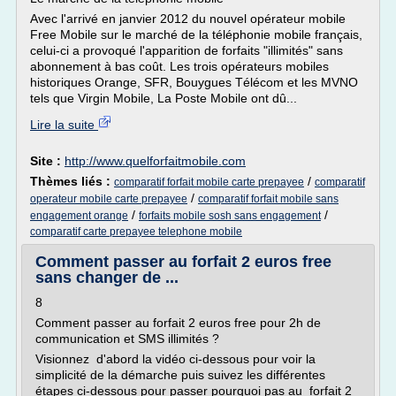
Avec l'arrivé en janvier 2012 du nouvel opérateur mobile
Free Mobile sur le marché de la téléphonie mobile français,
celui-ci a provoqué l'apparition de forfaits "illimités" sans
abonnement à bas coût. Les trois opérateurs mobiles
historiques Orange, SFR, Bouygues Télécom et les MVNO
tels que Virgin Mobile, La Poste Mobile ont dû...
Lire la suite
Site :
http://www.quelforfaitmobile.com
Thèmes liés :
/
comparatif forfait mobile carte prepayee
comparatif
/
operateur mobile carte prepayee
comparatif forfait mobile sans
/
/
engagement orange
forfaits mobile sosh sans engagement
comparatif carte prepayee telephone mobile
Comment passer au forfait 2 euros free
sans changer de ...
8
Comment passer au forfait 2 euros free pour 2h de
communication et SMS illimités ?
Visionnez d'abord la vidéo ci-dessous pour voir la
simplicité de la démarche puis suivez les différentes
étapes ci-dessous pour passer pourquoi pas au forfait 2