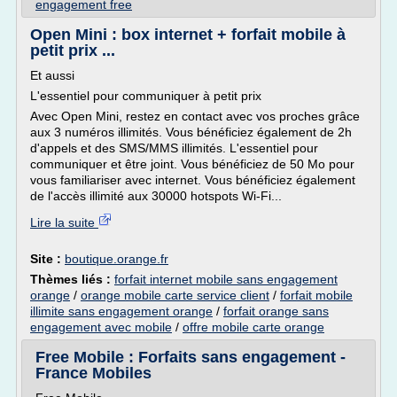
engagement free
Open Mini : box internet + forfait mobile à
petit prix ...
Et aussi
L'essentiel pour communiquer à petit prix
Avec Open Mini, restez en contact avec vos proches grâce
aux 3 numéros illimités. Vous bénéficiez également de 2h
d'appels et des SMS/MMS illimités. L'essentiel pour
communiquer et être joint. Vous bénéficiez de 50 Mo pour
vous familiariser avec internet. Vous bénéficiez également
de l'accès illimité aux 30000 hotspots Wi-Fi...
Lire la suite
Site :
boutique.orange.fr
Thèmes liés :
forfait internet mobile sans engagement
orange
/
orange mobile carte service client
/
forfait mobile
illimite sans engagement orange
/
forfait orange sans
engagement avec mobile
/
offre mobile carte orange
Free Mobile : Forfaits sans engagement -
France Mobiles