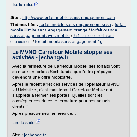
Lire la suite
Site :
http://www.forfait-mobile-sans-engagement.com
Thèmes liés :
forfait mobile sans engagement sosh
/
forfait
mobile illimite sans engagement orange
/
forfait orange
sans engagement avec mobile
/
forfaits mobile sosh sans
/
forfait mobile sans engagement 4g
engagement
Le MVNO Carrefour Mobile stoppe ses
activités - jechange.fr
Avec la fermeture de Carrefour Mobile, ses forfaits vont
se muer en forfaits Sosh tandis que l'offre prépayée
deviendra une offre Mobicarte.
Après le récent arrêt des services de l'opérateur MVNO
« U Mobile », c'est maintenant Carrefour Mobile qui
s'apprête à fermer ses portes. Quelles sont les
conséquences de cette fermeture pour ses actuels
clients ?
Après presque neuf années de...
Lire la suite
Site :
jechange.fr