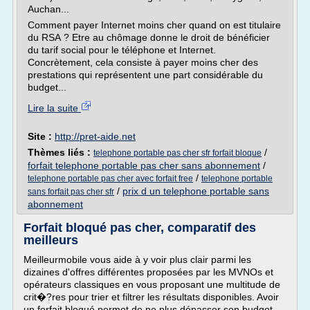
Auchan...
Comment payer Internet moins cher quand on est titulaire
du RSA ? Etre au chômage donne le droit de bénéficier
du tarif social pour le téléphone et Internet.
Concrètement, cela consiste à payer moins cher des
prestations qui représentent une part considérable du
budget...
Lire la suite
Site :
http://pret-aide.net
Thèmes liés :
/
telephone portable pas cher sfr forfait bloque
forfait telephone portable pas cher sans abonnement
/
/
telephone portable pas cher avec forfait free
telephone portable
/
prix d un telephone portable sans
sans forfait pas cher sfr
abonnement
Forfait bloqué pas cher, comparatif des
meilleurs
Meilleurmobile vous aide à y voir plus clair parmi les
dizaines d'offres différentes proposées par les MVNOs et
opérateurs classiques en vous proposant une multitude de
crit�?res pour trier et filtrer les résultats disponibles. Avoir
un forfait bloqué permet de ne plus dépasser son budget