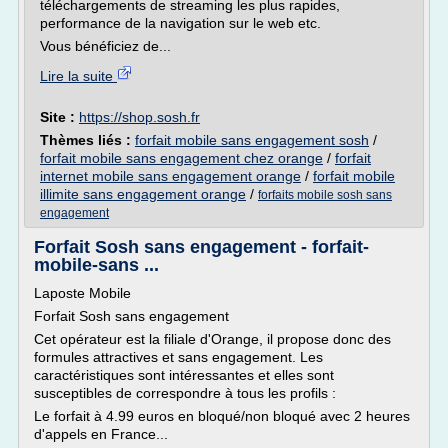
téléchargements de streaming les plus rapides,
performance de la navigation sur le web etc.
Vous bénéficiez de...
Lire la suite
Site :
https://shop.sosh.fr
Thèmes liés :
forfait mobile sans engagement sosh
/
forfait mobile sans engagement chez orange
/
forfait
internet mobile sans engagement orange
/
forfait mobile
illimite sans engagement orange
/
forfaits mobile sosh sans
engagement
Forfait Sosh sans engagement - forfait-
mobile-sans ...
Laposte Mobile
Forfait Sosh sans engagement
Cet opérateur est la filiale d'Orange, il propose donc des
formules attractives et sans engagement. Les
caractéristiques sont intéressantes et elles sont
susceptibles de correspondre à tous les profils :
Le forfait à 4.99 euros en bloqué/non bloqué avec 2 heures
d'appels en France...