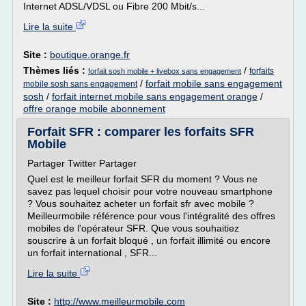
Internet ADSL/VDSL ou Fibre 200 Mbit/s...
Lire la suite
Site :
boutique.orange.fr
Thèmes liés :
/
forfaits
forfait sosh mobile + livebox sans engagement
/
forfait mobile sans engagement
mobile sosh sans engagement
sosh
/
forfait internet mobile sans engagement orange
/
offre orange mobile abonnement
Forfait SFR : comparer les forfaits SFR
Mobile
Partager Twitter Partager
Quel est le meilleur forfait SFR du moment ? Vous ne
savez pas lequel choisir pour votre nouveau smartphone
? Vous souhaitez acheter un forfait sfr avec mobile ?
Meilleurmobile référence pour vous l'intégralité des offres
mobiles de l'opérateur SFR. Que vous souhaitiez
souscrire à un forfait bloqué , un forfait illimité ou encore
un forfait international , SFR...
Lire la suite
Site :
http://www.meilleurmobile.com