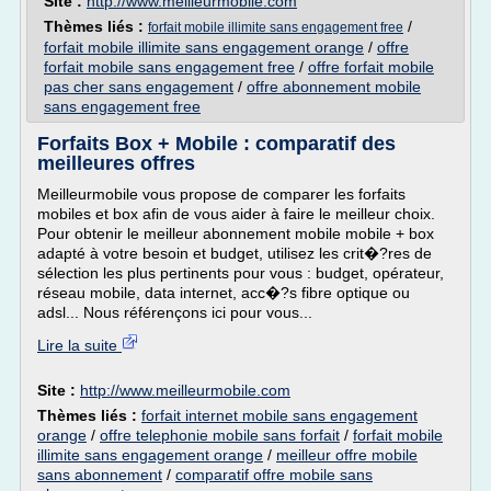
Site :
http://www.meilleurmobile.com
Thèmes liés :
/
forfait mobile illimite sans engagement free
forfait mobile illimite sans engagement orange
/
offre
forfait mobile sans engagement free
/
offre forfait mobile
pas cher sans engagement
/
offre abonnement mobile
sans engagement free
Forfaits Box + Mobile : comparatif des
meilleures offres
Meilleurmobile vous propose de comparer les forfaits
mobiles et box afin de vous aider à faire le meilleur choix.
Pour obtenir le meilleur abonnement mobile mobile + box
adapté à votre besoin et budget, utilisez les crit�?res de
sélection les plus pertinents pour vous : budget, opérateur,
réseau mobile, data internet, acc�?s fibre optique ou
adsl... Nous référençons ici pour vous...
Lire la suite
Site :
http://www.meilleurmobile.com
Thèmes liés :
forfait internet mobile sans engagement
orange
/
offre telephonie mobile sans forfait
/
forfait mobile
illimite sans engagement orange
/
meilleur offre mobile
sans abonnement
/
comparatif offre mobile sans