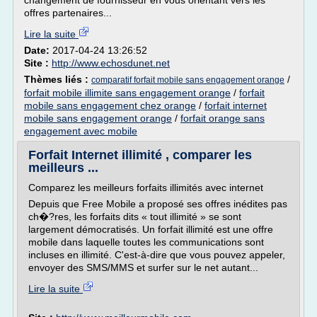
changement de fournisseur en vous orientant vers les
offres partenaires...
Lire la suite
Date:
2017-04-24 13:26:52
Site :
http://www.echosdunet.net
Thèmes liés :
/
comparatif forfait mobile sans engagement orange
forfait mobile illimite sans engagement orange
/
forfait
mobile sans engagement chez orange
/
forfait internet
mobile sans engagement orange
/
forfait orange sans
engagement avec mobile
Forfait Internet illimité , comparer les
meilleurs ...
Comparez les meilleurs forfaits illimités avec internet
Depuis que Free Mobile a proposé ses offres inédites pas
ch�?res, les forfaits dits « tout illimité » se sont
largement démocratisés. Un forfait illimité est une offre
mobile dans laquelle toutes les communications sont
incluses en illimité. C'est-à-dire que vous pouvez appeler,
envoyer des SMS/MMS et surfer sur le net autant...
Lire la suite