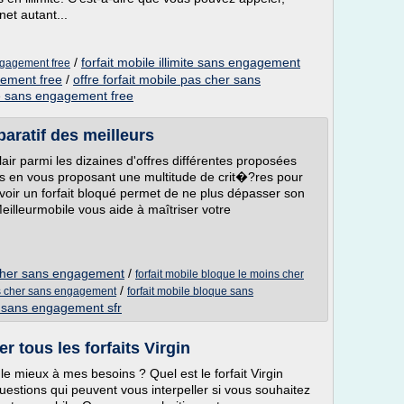
et autant...
/
forfait mobile illimite sans engagement
engagement free
gement free
/
offre forfait mobile pas cher sans
e sans engagement free
aratif des meilleurs
lair parmi les dizaines d'offres différentes proposées
s en vous proposant une multitude de crit�?res pour
s. Avoir un forfait bloqué permet de ne plus dépasser son
eilleurmobile vous aide à maîtriser votre
s cher sans engagement
/
forfait mobile bloque le moins cher
/
pas cher sans engagement
forfait mobile bloque sans
r sans engagement sfr
r tous les forfaits Virgin
 le mieux à mes besoins ? Quel est le forfait Virgin
questions qui peuvent vous interpeller si vous souhaitez