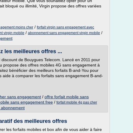
érateur mobile. Que vous souhaitiez opter pour un
it bloqué ou illimité, Virgin propose des offres variées
/
engagement moins cher
forfait virgin sans engagement avec
/
/
t virgin mobile
abonnement sans engagement virgin mobile
agement
 les meilleures offres ...
el discount de Bouygues Telecom. Lancé en 2011 pour
You propose des offres mobiles 4G sans engagement à
aitez bénéficier des meilleurs forfaits B-and-You pour
s aide à comparer les forfaits sans engagement B-and-
s cher sans engagement
/
offre forfait mobile sans
obile sans engagement free
/
forfait mobile 4g pas cher
ns abonnement
ratif des meilleures offres
 les forfaits mobiles et box afin de vous aider à faire