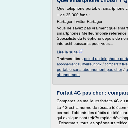
Quel smartphone choisir ? Q
Quel téléphone portable, smartphone ch
+ de 25 000 fans :
Partager Twitter Partager
Vous ne savez pas vraiment quel smart
smartphones Meilleurmobile référence p
Spécialiste du téléphone depuis de no
interactif puissants pour vous...
Lire la suite
Thèmes liés :
prix d un telephone po
/
abonnement au meilleur prix
comparatif te
portable sans abonnement pas cher
/
a
abonnement
Forfait 4G pas cher : comparat
Comparez les meilleurs forfaits 4G du
La 4G est la norme de réseau télécom
permet d'obtenir des débits de téléchar
qui explique sont tr�?s rapide dévelo
. Désormais, tous les opérateurs téléc