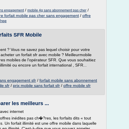
/
/
sans engagement
mobile 4g sans abonnement pas cher
fre forfait mobile pas cher sans engagement
/
offre
free
rfaits SFR Mobile
ent ? Vous ne savez pas lequel choisir pour votre
heter un forfait sfr avec mobile ? Meilleurmobile
ffres mobiles de l'opérateur SFR. Que vous souhaitiez
illimité ou encore un forfait international , SFR...
 sans engagement sfr
/
forfait mobile sans abonnement
le sfr
/
prix mobile sans forfait sfr
/
offre mobile sfr
arer les meilleurs ...
 avec internet
fres inédites pas ch�?res, les forfaits dits « tout
. Un forfait illimité est une offre mobile dans laquelle
 en illimité. C'est-à-dire que vous pouvez appeler,