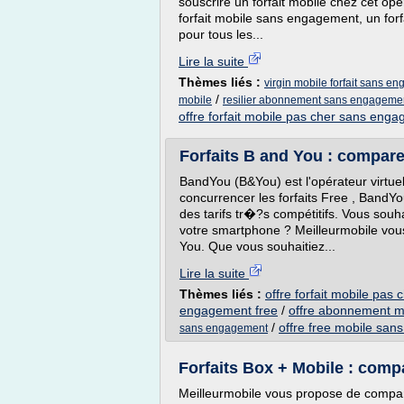
souscrire un forfait mobile chez cet op
forfait mobile sans engagement, un forfa
pour tous les...
Lire la suite
Thèmes liés :
virgin mobile forfait sans 
/
mobile
resilier abonnement sans engagemen
offre forfait mobile pas cher sans eng
Forfaits B and You : comparez
BandYou (B&You) est l'opérateur virtu
concurrencer les forfaits Free , Band
des tarifs tr�?s compétitifs. Vous souh
votre smartphone ? Meilleurmobile vou
You. Que vous souhaitiez...
Lire la suite
Thèmes liés :
offre forfait mobile pa
engagement free
/
offre abonnement m
/
offre free mobile sa
sans engagement
Forfaits Box + Mobile : compa
Meilleurmobile vous propose de comparer